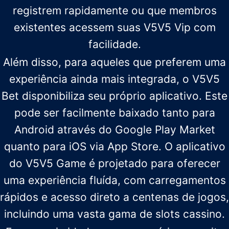
registrem rapidamente ou que membros
existentes acessem suas V5V5 Vip com
facilidade.
Além disso, para aqueles que preferem uma
experiência ainda mais integrada, o V5V5
Bet disponibiliza seu próprio aplicativo. Este
pode ser facilmente baixado tanto para
Android através do Google Play Market
quanto para iOS via App Store. O aplicativo
do V5V5 Game é projetado para oferecer
uma experiência fluída, com carregamentos
rápidos e acesso direto a centenas de jogos,
incluindo uma vasta gama de slots cassino.