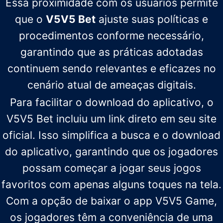
Essa proximidade com os usuários permite
que o
V5V5 Bet
ajuste suas políticas e
procedimentos conforme necessário,
garantindo que as práticas adotadas
continuem sendo relevantes e eficazes no
cenário atual de ameaças digitais.
Para facilitar o download do aplicativo, o
V5V5 Bet incluiu um link direto em seu site
oficial. Isso simplifica a busca e o download
do aplicativo, garantindo que os jogadores
possam começar a jogar seus jogos
favoritos com apenas alguns toques na tela.
Com a opção de baixar o app V5V5 Game,
os jogadores têm a conveniência de uma